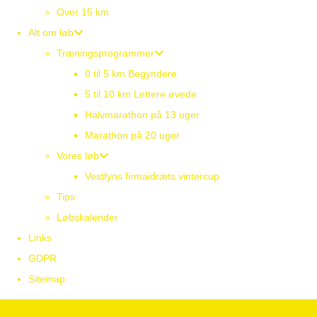
Over 15 km
Alt om løb
Træningsprogrammer
0 til 5 km Begyndere
5 til 10 km Lettere øvede
Halvmarathon på 13 uger
Marathon på 20 uger
Vores løb
Vestfyns firmaidræts vintercup
Tips
Løbskalender
Links
GDPR
Sitemap