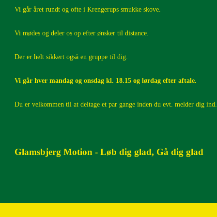
Vi går året rundt og ofte i Krengerups smukke skove.
2019
Vi mødes og deler os op efter ønsker til distance.
2018
Der er helt sikkert også en gruppe til dig.
2017
Vi går hver mandag og onsdag kl. 18.15 og lørdag efter aftale.
2016
Du er velkommen til at deltage et par gange inden du evt. melder dig ind.
2015
2014
Glamsbjerg Motion - Løb dig glad, Gå dig glad
2013
2012