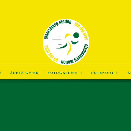
E
ÅRETS GM'ER
FOTOGALLERI
RUTEKORT
A